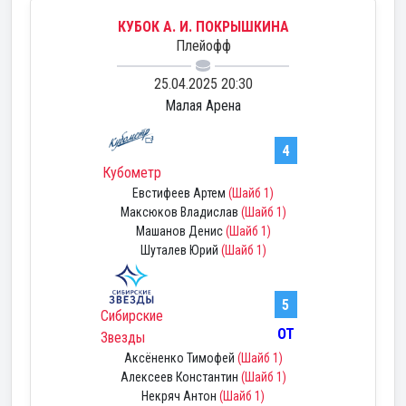
КУБОК А. И. ПОКРЫШКИНА
Плейофф
25.04.2025 20:30
Малая Арена
4
Кубометр
Евстифеев Артем
(Шайб 1)
Максюков Владислав
(Шайб 1)
Машанов Денис
(Шайб 1)
Шуталев Юрий
(Шайб 1)
5
Сибирские
ОТ
Звезды
Аксёненко Тимофей
(Шайб 1)
Алексеев Константин
(Шайб 1)
Некряч Антон
(Шайб 1)