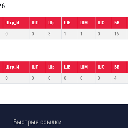
26
Штр_И
ШП
Шр
ШБ
ШМ
ШО
БВ
0
0
3
1
1
0
16
Штр_И
ШП
Шр
ШБ
ШМ
ШО
БВ
0
0
0
0
0
0
4
Быстрые ссылки