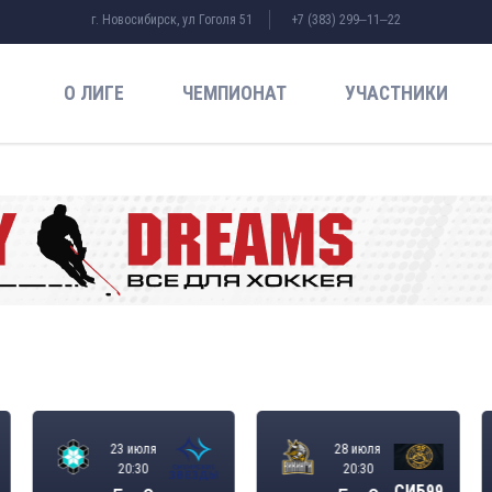
г. Новосибирск, ул Гоголя 51
+7 (383) 299‒11‒22
О ЛИГЕ
ЧЕМПИОНАТ
УЧАСТНИКИ
23 июля
28 июля
20:30
20:30
СИБ99