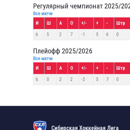
Регулярный чемпионат 2025/20
Все матчи
И
Ш
А
О
+/-
+
-
Штр
6
5
2
7
-1
5
6
0
Плейофф 2025/2026
Все матчи
И
Ш
А
О
+/-
+
-
Штр
6
0
2
2
-2
5
7
0
Сибирская Хоккейная Лига