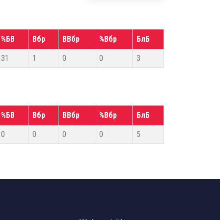
%БВ
Вбр
ВВбр
%Вбр
БлБ
31
1
0
0
3
%БВ
Вбр
ВВбр
%Вбр
БлБ
0
0
0
0
5