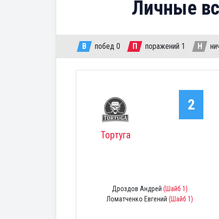
Личные вс
В
побед
0
П
поражений
1
Н
ни
2
Тортуга
Дроздов Андрей
(Шайб 1)
Ломатченко Евгений
(Шайб 1)