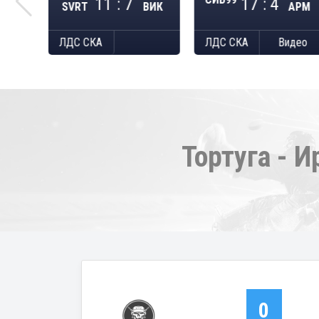
11 : 7
17 : 4
АНТ
SVRT
ВИК
АРМ
део
ЛДС СКА
ЛДС СКА
Видео
Тортуга - 
0