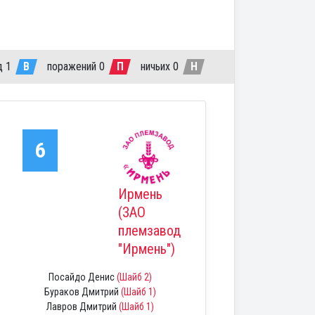
д
1
В
поражений
0
П
ничьих
0
Н
6
Ирмень
(ЗАО
племзавод
"Ирмень")
Посайдо Денис
(Шайб 2)
Бураков Дмитрий
(Шайб 1)
Лавров Дмитрий
(Шайб 1)