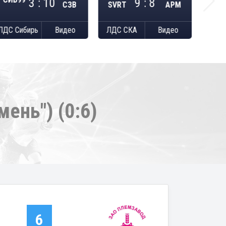
3 : 10
9 : 8
SVRT
АРМ
СЗВ
ЛДС Сибирь
Видео
ЛДС СКА
Видео
ень") (0:6)
6