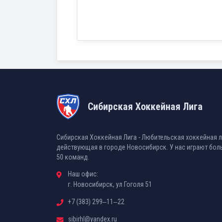
Сибирская Хоккейная Лига
Сибирская Хоккейная Лига - Любительская хоккейная л
действующая в городе Новосибирск. У нас играют бол
50 команд.
Наш офис:
г. Новосибирск, ул Гоголя 51
+7 (383) 299‒11‒22
sibirhl@yandex.ru