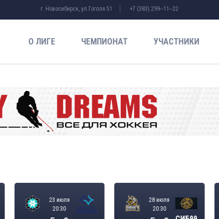
г. Новосибирск, ул Гоголя 51
+7 (383) 299‒11‒22
О ЛИГЕ
ЧЕМПИОНАТ
УЧАСТНИКИ
23 июля
28 июля
20:30
20:30
СИБ99