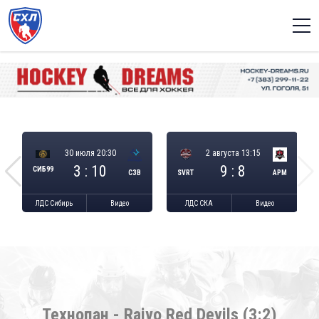
30 июля 20:30
2 августа 13:15
3 : 10
9 : 8
СИБ99
СЗВ
SVRT
АРМ
ЛДС Сибирь
Видео
ЛДС СКА
Видео
Технопан - Raivo Red Devils (3:2)