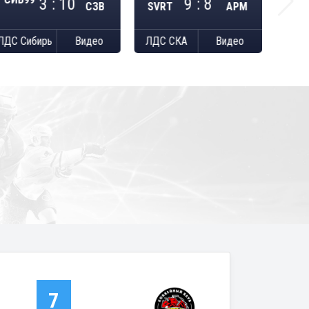
3 : 10
9 : 8
SVRT
АРМ
СЗВ
ЛДС Сибирь
Видео
ЛДС СКА
Видео
7