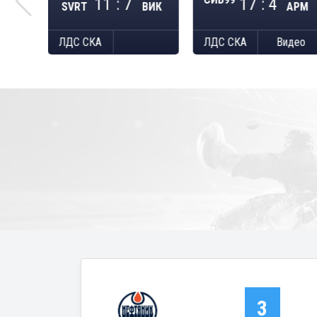
11 : 7
17 : 4
АНТ
SVRT
ВИК
АРМ
део
ЛДС СКА
ЛДС СКА
Видео
3