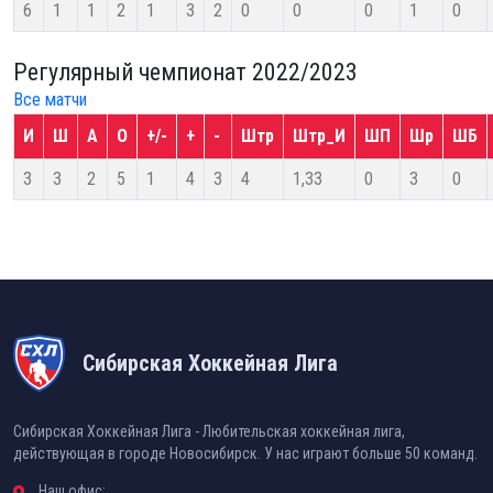
6
1
1
2
1
3
2
0
0
0
1
0
Регулярный чемпионат 2022/2023
Все матчи
И
Ш
А
О
+/-
+
-
Штр
Штр_И
ШП
Шр
ШБ
3
3
2
5
1
4
3
4
1,33
0
3
0
Сибирская Хоккейная Лига
Сибирская Хоккейная Лига - Любительская хоккейная лига,
действующая в городе Новосибирск. У нас играют больше 50 команд.
Наш офис: