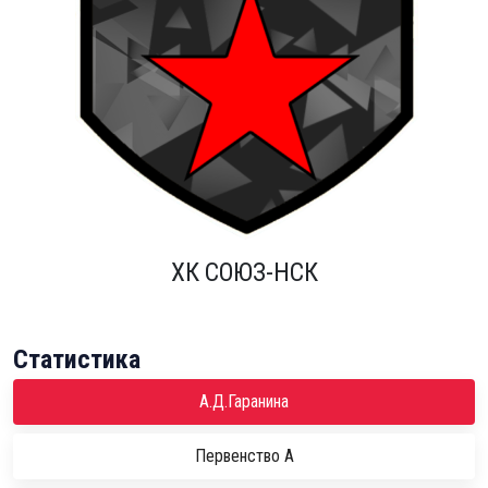
ХК СОЮЗ-НСК
Статистика
А.Д.Гаранина
Первенство А