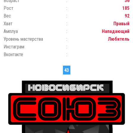
Возраст
36
Рост
185
Вес
92
Хват
Правый
Амплуа
Нападающий
Уровень мастерства
Любитель
Инстаграм
Вконтакте
43