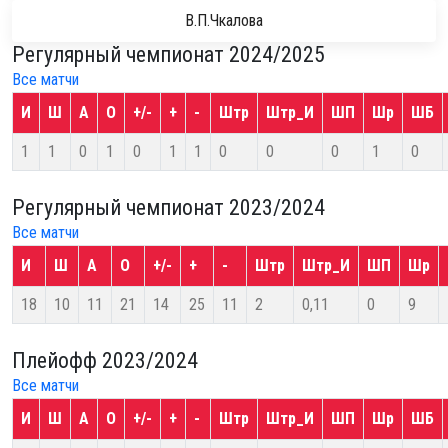
В.П.Чкалова
Регулярный чемпионат 2024/2025
Все матчи
И
Ш
А
О
+/-
+
-
Штр
Штр_И
ШП
Шр
ШБ
1
1
0
1
0
1
1
0
0
0
1
0
Регулярный чемпионат 2023/2024
Все матчи
И
Ш
А
О
+/-
+
-
Штр
Штр_И
ШП
Шр
18
10
11
21
14
25
11
2
0,11
0
9
Плейофф 2023/2024
Все матчи
И
Ш
А
О
+/-
+
-
Штр
Штр_И
ШП
Шр
ШБ